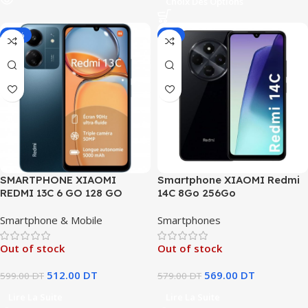
Choix Des Options
-15%
-2%
SMARTPHONE XIAOMI
Smartphone XIAOMI Redmi
REDMI 13C 6 GO 128 GO
14C 8Go 256Go
Smartphone & Mobile
Smartphones
Out of stock
Out of stock
512.00
DT
569.00
DT
599.00
DT
579.00
DT
Lire La Suite
Lire La Suite