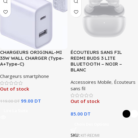
CHARGEURS ORIGINAL-MI
ÉCOUTEURS SANS FIL
33W WALL CHARGER (Type-
REDMI BUDS 3 LITE
A+Type-C)
BLUETOOTH – NOIR –
BLANC
Chargeurs smartphone
Accessoires Mobile
,
Écouteurs
sans fil
Out of stock
99.00
DT
Out of stock
119.00
DT
Lire La Suite
85.00
DT
Choix Des Options
SKU:
KIT-REDMI