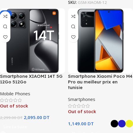
SKU:
GSM-XIAOMI-12
-9%
Smartphone XIAOMI 14T 5G
Smartphone Xiaomi Poco M4
12Go 512Go
Pro au meilleur prix en
tunisie
Mobile Phones
Smartphones
Out of stock
Out of stock
2,095.00
DT
2,299.00
DT
1,149.00
DT
Lire La Suite