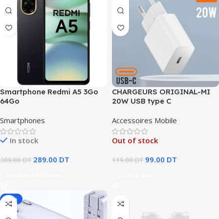
Smartphone Redmi A5 3Go
CHARGEURS ORIGINAL-MI
64Go
20W USB type C
Smartphones
Accessoires Mobile
In stock
Out of stock
289.00
DT
99.00
DT
309.00
DT
119.00
DT
Ajouter Au Panier
Lire La Suite
-17%