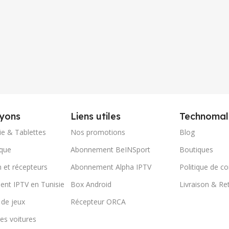
yons
Liens utiles
Technomal
ie & Tablettes
Nos promotions
Blog
ique
Abonnement BeINSport
Boutiques
n et récepteurs
Abonnement Alpha IPTV
Politique de co
nt IPTV en Tunisie
Box Android
Livraison & Re
 de jeux
Récepteur ORCA
es voitures