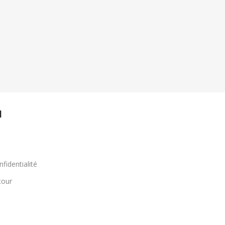
l
nfidentialité
tour