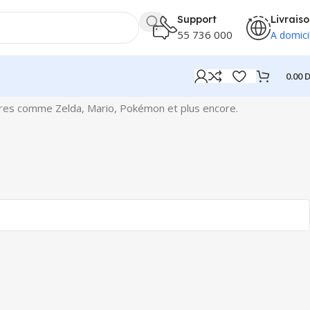
Support
Livrais
55 736 000
A domici
0.00
D
hares comme Zelda, Mario, Pokémon et plus encore.