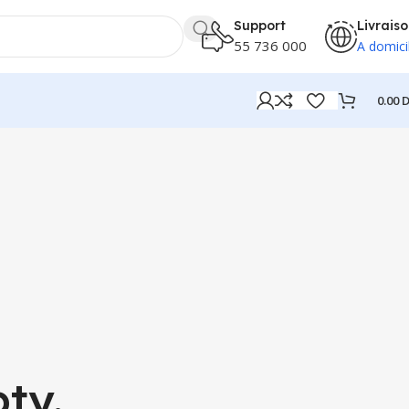
Support
Livrais
55 736 000
A domici
0.00
D
ty.