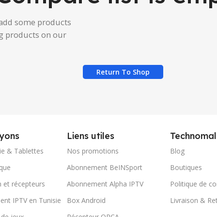
 add some products
ing products on our
Return To Shop
yons
Liens utiles
Technomal
ie & Tablettes
Nos promotions
Blog
ique
Abonnement BeINSport
Boutiques
n et récepteurs
Abonnement Alpha IPTV
Politique de co
nt IPTV en Tunisie
Box Android
Livraison & Re
 de jeux
Récepteur ORCA