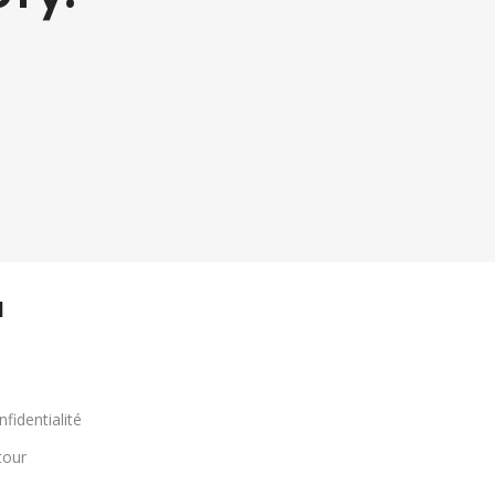
l
nfidentialité
tour