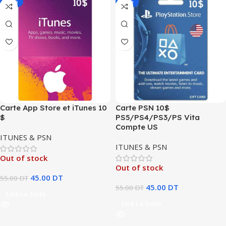
-18%
-18%
Carte App Store et iTunes 10
Carte PSN 10$
$
PS5/PS4/PS3/PS Vita
Compte US
ITUNES & PSN
ITUNES & PSN
Out of stock
Out of stock
45.00
DT
55.00
DT
45.00
DT
55.00
DT
Lire La Suite
Lire La Suite