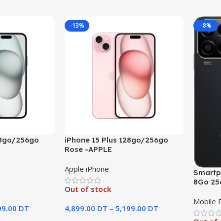
-13%
-8%
28go/256go
iPhone 15 Plus 128go/256go
Rose -APPLE
Apple iPhone
Smartp
8Go 2
Out of stock
Mobile 
99.00
DT
4,899.00
DT
–
5,199.00
DT