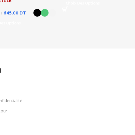
stock
Choix Des Options
645.00
DT
T
Des Options
l
nfidentialité
tour