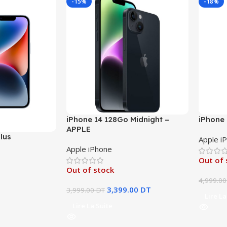
-15%
-18%
iPhone 14 128Go Midnight –
iPhone
APPLE
lus
Apple i
Apple iPhone
Out of 
Out of stock
4,999.00
3,399.00
DT
3,999.00
DT
Lire La
Lire La Suite