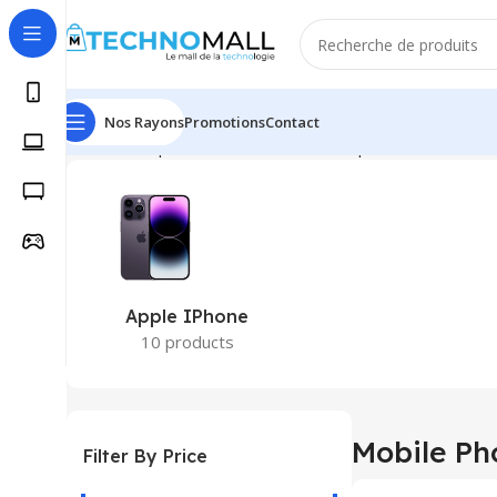
Nos Rayons
Promotions
Contact
Accueil
Téléphonie & Tablettes
Smartphone & Mobile
S
Apple IPhone
10 products
Mobile Ph
Filter By Price