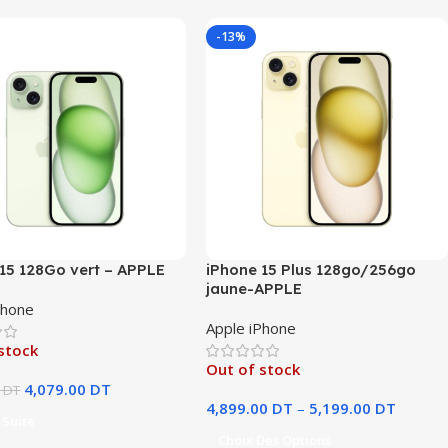
-13%
15 128Go vert – APPLE
iPhone 15 Plus 128go/256go
jaune-APPLE
Phone
Apple iPhone
stock
Out of stock
4,079.00
DT
DT
4,899.00
DT
–
5,199.00
DT
 Suite
Choix Des Options