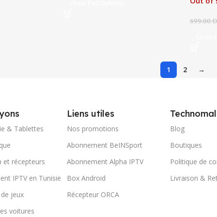
Out of 
Choix Des Options
699.00
D
Choix 
1
2
→
yons
Liens utiles
Technomal
ie & Tablettes
Nos promotions
Blog
ique
Abonnement BeINSport
Boutiques
n et récepteurs
Abonnement Alpha IPTV
Politique de co
nt IPTV en Tunisie
Box Android
Livraison & Re
 de jeux
Récepteur ORCA
es voitures