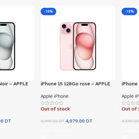
-18%
-18%
Noir – APPLE
iPhone 15 128Go rose – APPLE
iPhone 
Apple iPhone
Apple i
Out of stock
Out of 
00
DT
4,079.00
DT
4,999.00
DT
4,999.00
Lire La Suite
Lire La