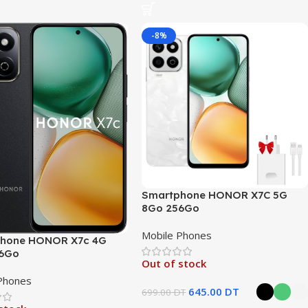
-8%
Smartphone HONOR X7C 5G
8Go 256Go
Mobile Phones
hone HONOR X7c 4G
56Go
Out of stock
Phones
645.00
DT
699.00
DT