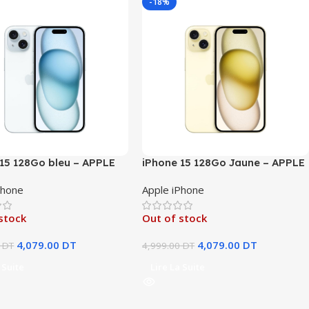
-18%
 15 128Go bleu – APPLE
iPhone 15 128Go Jaune – APPLE
Phone
Apple iPhone
stock
Out of stock
4,079.00
DT
4,079.00
DT
DT
4,999.00
DT
 Suite
Lire La Suite