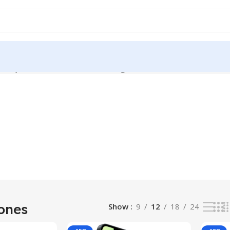
martphones
Mobile Phones
Affichage de 1–12 sur 23 résultats
ones
Show
9
12
18
24