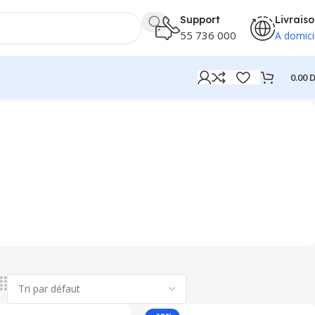
Support
Livrais
55 736 000
A domici
0.00
D