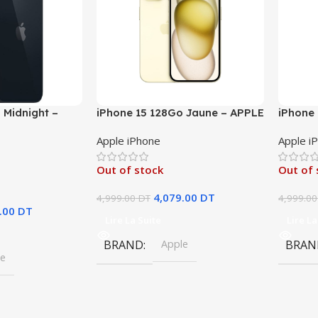
 Midnight –
iPhone 15 128Go Jaune – APPLE
iPhone 
Apple iPhone
Apple i
Out of stock
Out of 
4,079.00
DT
4,999.00
DT
4,999.00
.00
DT
Lire La Suite
Lire La
BRAND
Apple
BRAN
le