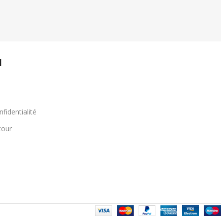
l
nfidentialité
tour