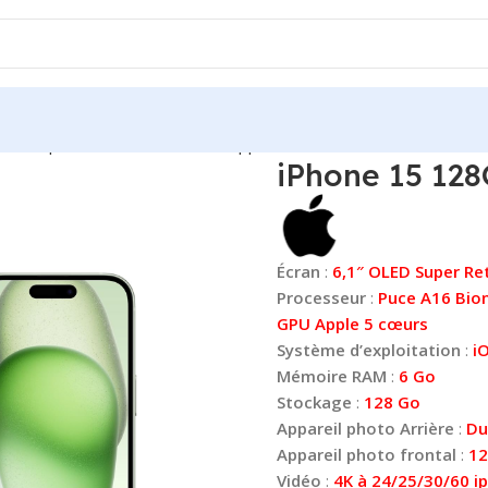
Smartphones
Mobile Phones
Apple iPhone
iPhone 15 128Go ve
iPhone 15 128
Écran
:
6,1″ OLED Super Ret
Processeur
:
Puce A16 Bion
GPU Apple 5 cœurs
Système d’exploitation
:
i
Mémoire RAM
:
6 Go
Stockage
:
128 Go
Appareil photo Arrière
:
Du
Appareil photo frontal
:
12
Vidéo
:
4K à 24/25/30/60 i