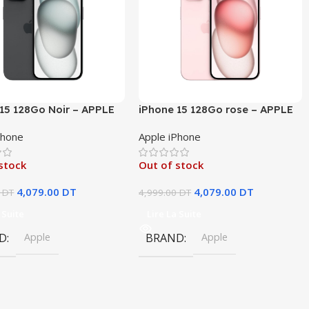
15 128Go Noir – APPLE
iPhone 15 128Go rose – APPLE
Phone
Apple iPhone
stock
Out of stock
4,079.00
DT
4,079.00
DT
DT
4,999.00
DT
 Suite
Lire La Suite
D
Apple
BRAND
Apple