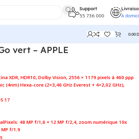
Support
Livrais
55 736 000
A domici
0.00
D
rt – APPLE
Go vert – APPLE
ina XDR, HDR10, Dolby Vision, 2556 × 1179 pixels à 460 ppp
ic (4nm) Hexa-core (2×3,46 GHz Everest + 4×2,02 GHz),
OS 17
alPixels: 48 MP f/1,6 + 12 MP f/2,4, zoom numérique 10x
 MP f/1.9
ps