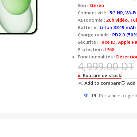
Son
:
Stéréo
Connectivité
:
5G NR, Wi-Fi
Autonomie
:
20h vidéo, 16
Batterie
:
Li-Ion 3349 mAh
Charge rapide
:
PD2.0 (50%
Sécurité
:
Face ID, Apple Pay
Protection
:
IP68
Fonctionnalités
:
Détectio
4,999.00
DT
Rupture de stock
Add to compare
Add 
19
Personnes regarda