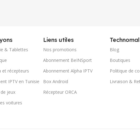
yons
Liens utiles
Technomal
ie & Tablettes
Nos promotions
Blog
ique
Abonnement BeINSport
Boutiques
n et récepteurs
Abonnement Alpha IPTV
Politique de co
nt IPTV en Tunisie
Box Android
Livraison & Re
 de jeux
Récepteur ORCA
es voitures