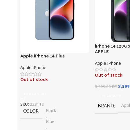
iPhone 14 128Go
APPLE
Apple iPhone 14 Plus
Apple iPhone
Apple iPhone
Out of stock
Out of stock
3,399
3,999.00
DT
Lire La Suite
Lire La Suite
SKU:
228113
BRAND
App
COLOR
Black
,
Blue
,