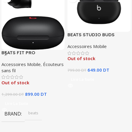
BEATS STUDIO BUDS
Accessoires Mobile
BEATS FIT PRO
Out of stock
Accessoires Mobile
,
Écouteurs
649.00
DT
sans fil
799.00
DT
Lire La Suite
Out of stock
899.00
DT
1,299.00
DT
Lire La Suite
beats
BRAND