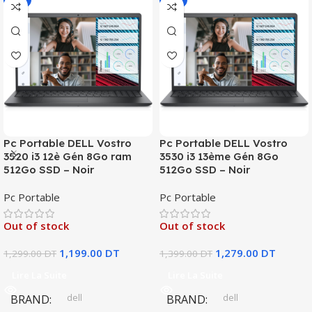
-8%
-9%
Pc Portable DELL Vostro
Pc Portable DELL Vostro
3520 i3 12è Gén 8Go ram
3530 i3 13ème Gén 8Go
512Go SSD – Noir
512Go SSD – Noir
Pc Portable
Pc Portable
Out of stock
Out of stock
1,199.00
DT
1,279.00
DT
1,299.00
DT
1,399.00
DT
Lire La Suite
Lire La Suite
dell
dell
BRAND
BRAND