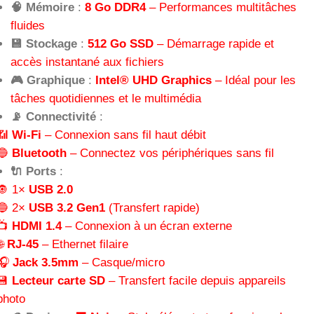
🧠 Mémoire
:
8 Go DDR4
– Performances multitâches
fluides
💾 Stockage
:
512 Go SSD
– Démarrage rapide et
accès instantané aux fichiers
🎮 Graphique
:
Intel® UHD Graphics
– Idéal pour les
tâches quotidiennes et le multimédia
📡 Connectivité
:
📶
Wi-Fi
– Connexion sans fil haut débit
🔵
Bluetooth
– Connectez vos périphériques sans fil
🔌 Ports
:
🔘 1×
USB 2.0
🔵 2×
USB 3.2 Gen1
(Transfert rapide)
📺
HDMI 1.4
– Connexion à un écran externe
🌐
RJ-45
– Ethernet filaire
🎧
Jack 3.5mm
– Casque/micro
💾
Lecteur carte SD
– Transfert facile depuis appareils
photo