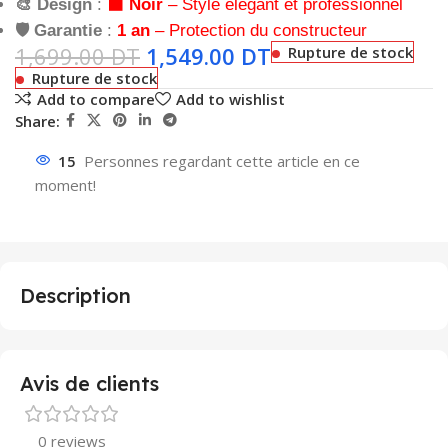
🎨 Design
:
⬛ Noir
– Style élégant et professionnel
🛡️ Garantie
:
1 an
– Protection du constructeur
1,699.00
DT
1,549.00
DT
Rupture de stock
Rupture de stock
Add to compare
Add to wishlist
Share:
15
Personnes regardant cette article en ce
moment!
Description
Avis de clients
0 reviews