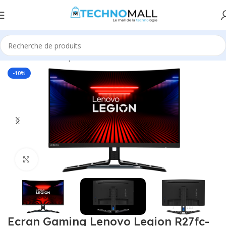
Accueil
Informatique
Ordinateur de Bureau
Écran
-10%
Click to enlarge
Ecran Gaming Lenovo Legion R27fc-