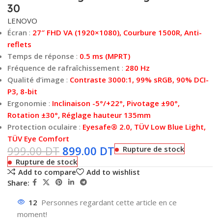
30
LENOVO
Écran
:
27″ FHD VA (1920×1080), Courbure 1500R, Anti-
reflets
Temps de réponse
:
0.5 ms (MPRT)
Fréquence de rafraîchissement
:
280 Hz
Qualité d’image
:
Contraste 3000:1, 99% sRGB, 90% DCI-
P3, 8-bit
Ergonomie
:
Inclinaison -5°/+22°, Pivotage ±90°,
Rotation ±30°, Réglage hauteur 135mm
Protection oculaire
:
Eyesafe® 2.0, TÜV Low Blue Light,
TÜV Eye Comfort
999.00
DT
899.00
DT
Rupture de stock
Rupture de stock
Add to compare
Add to wishlist
Share:
12
Personnes regardant cette article en ce
moment!