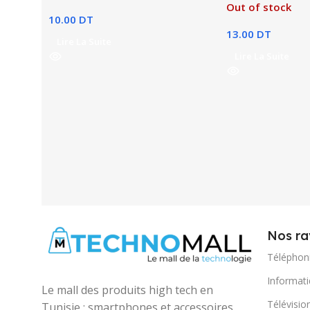
Out of stock
10.00
DT
13.00
DT
Lire La Suite
Lire La Suite
Nos ra
Téléphon
Informat
Le mall des produits high tech en
Télévisio
Tunisie : smartphones et accessoires,