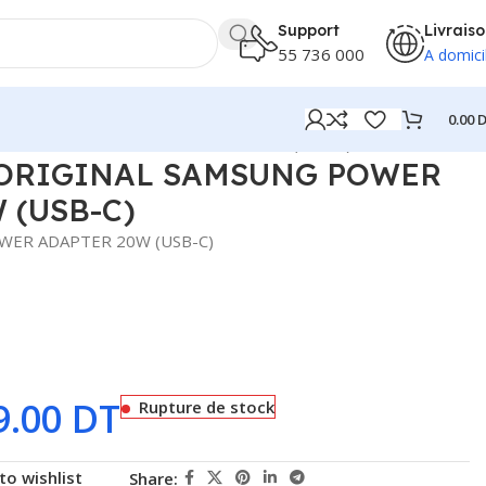
Support
Livrais
55 736 000
A domici
0.00
D
NAL SAMSUNG POWER ADAPTER 20W (USB-C)
ORIGINAL SAMSUNG POWER
 (USB-C)
WER ADAPTER 20W (USB-C)
9.00
DT
Rupture de stock
to wishlist
Share: