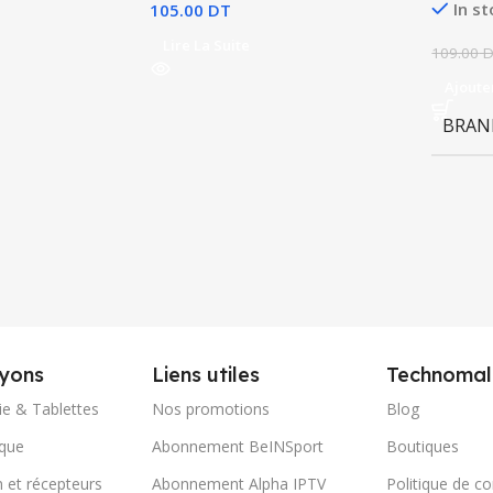
In s
105.00
DT
Lire La Suite
109.00
D
Ajoute
BRAN
yons
Liens utiles
Technomal
ie & Tablettes
Nos promotions
Blog
ique
Abonnement BeINSport
Boutiques
n et récepteurs
Abonnement Alpha IPTV
Politique de co