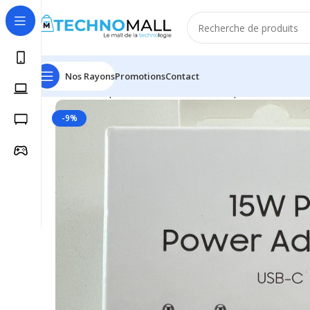
Nos Rayons
Promotions
Contact
Accueil
Téléphonie & Tablettes
Smartphone & Mobile
-9%