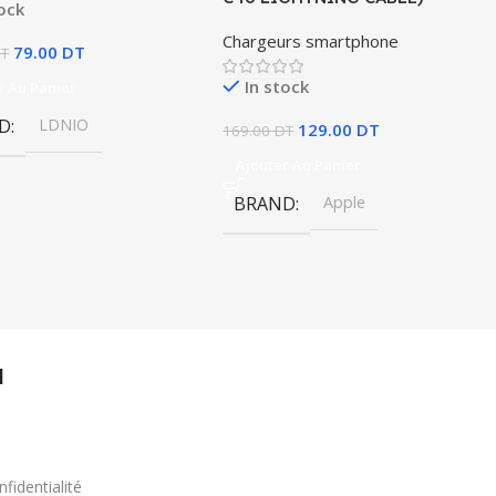
tock
Chargeurs smartphone
79.00
DT
T
In stock
r Au Panier
D
LDNIO
129.00
DT
169.00
DT
Ajouter Au Panier
BRAND
Apple
l
nfidentialité