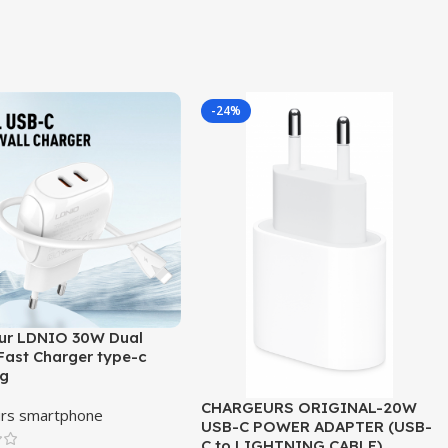
-24%
ur LDNIO 30W Dual
Fast Charger type-c
ng
CHARGEURS ORIGINAL-20W
urs smartphone
USB-C POWER ADAPTER (USB-
C to LIGHTNING CABLE)