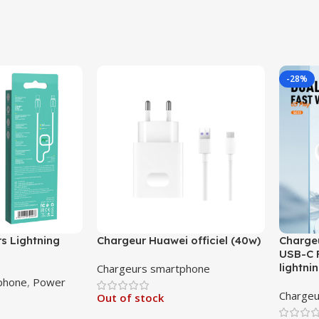
-28%
s Lightning
Chargeur Huawei officiel (40w)
Charge
USB-C 
lightni
Chargeurs smartphone
phone
,
Power
Charge
Out of stock