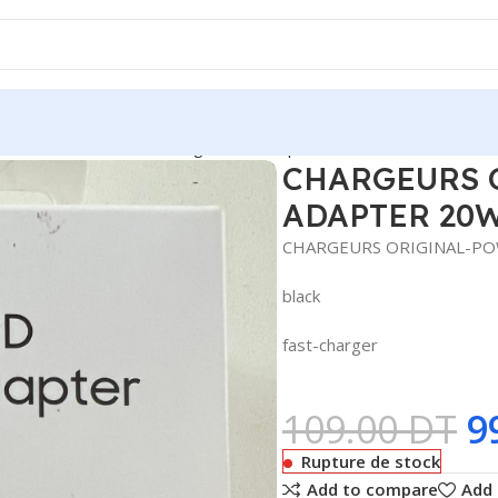
Accessoires Mobile
Chargeurs smartphone
CHARGEURS ORIGI
CHARGEURS 
ADAPTER 20W
CHARGEURS ORIGINAL-PO
black
fast-charger
109.00
DT
9
Rupture de stock
Add to compare
Add 