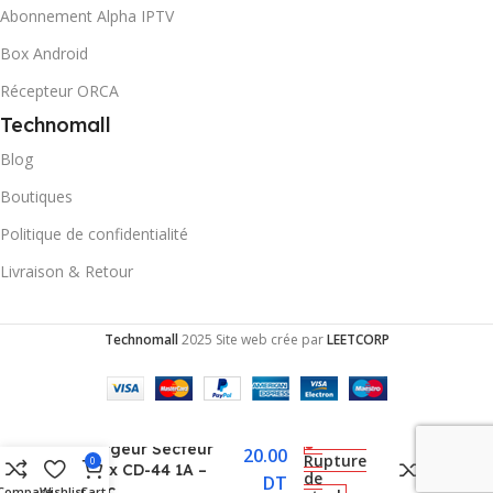
Abonnement Alpha IPTV
Box Android
Récepteur ORCA
Technomall
Blog
Boutiques
Politique de confidentialité
Livraison & Retour
Technomall
2025 Site web crée par
LEETCORP
Chargeur Secteur
20.00
Rupture
0
Inkax CD-44 1A –
de
DT
Blanc
Compare
Wishlist
Cart