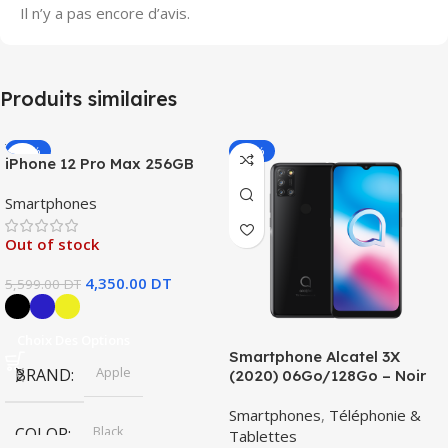
Il n’y a pas encore d’avis.
Produits similaires
-22%
-17%
iPhone 12 Pro Max 256GB
Smartphones
Out of stock
4,350.00
DT
5,599.00
DT
Choix Des Options
Smartphone Alcatel 3X
Apple
BRAND
(2020) 06Go/128Go – Noir
Smartphones
,
Téléphonie &
Black
COLOR
Tablettes
,