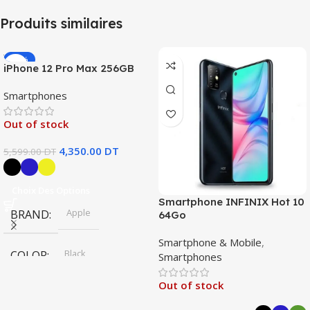
Produits similaires
-22%
iPhone 12 Pro Max 256GB
Smartphones
Out of stock
4,350.00
DT
5,599.00
DT
Choix Des Options
Smartphone INFINIX Hot 10
Apple
BRAND
64Go
Smartphone & Mobile
,
Black
COLOR
Smartphones
,
Bleu
Out of stock
,
Gold