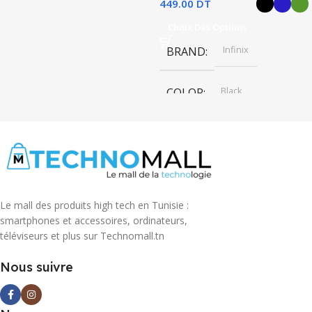
449.00
DT
Choix Des Options
Infinix
BRAND
Black
COLOR
,
Bleu
,
Vert
Le mall des produits high tech en Tunisie :
smartphones et accessoires, ordinateurs,
téléviseurs et plus sur Technomall.tn
Nous suivre