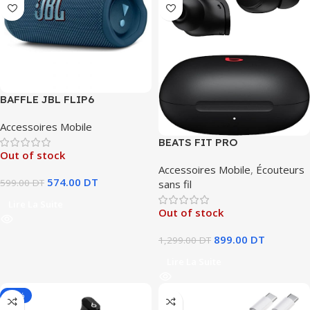
BAFFLE JBL FLIP6
Accessoires Mobile
BEATS FIT PRO
Out of stock
Accessoires Mobile
,
Écouteurs
574.00
DT
599.00
DT
sans fil
Lire La Suite
Out of stock
899.00
DT
1,299.00
DT
Lire La Suite
-19%