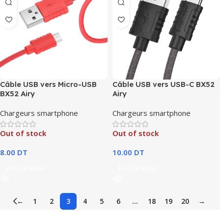
Câble USB vers Micro-USB
Câble USB vers USB-C BX52
BX52 Airy
Airy
Chargeurs smartphone
Chargeurs smartphone
Out of stock
Out of stock
8.00
DT
10.00
DT
Lire La Suite
Lire La Suite
←
1
2
3
4
5
6
…
18
19
20
→