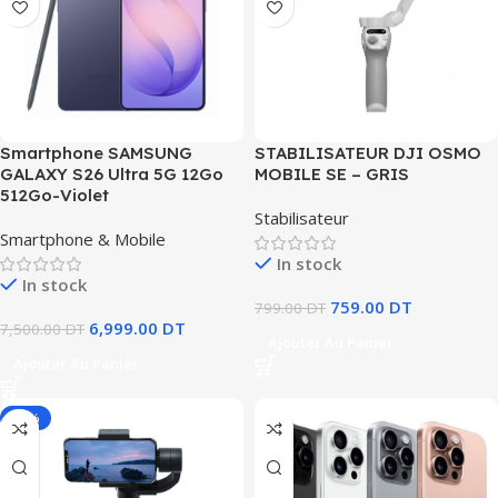
Smartphone SAMSUNG
STABILISATEUR DJI OSMO
GALAXY S26 Ultra 5G 12Go
MOBILE SE – GRIS
512Go-Violet
Stabilisateur
Smartphone & Mobile
In stock
In stock
759.00
DT
799.00
DT
6,999.00
DT
7,500.00
DT
Ajouter Au Panier
Ajouter Au Panier
-14%