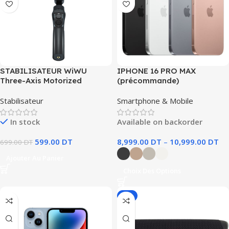
STABILISATEUR WiWU
IPHONE 16 PRO MAX
Three-Axis Motorized
(précommande)
Stabilisateur
Smartphone & Mobile
In stock
Available on backorder
599.00
DT
8,999.00
DT
–
10,999.00
DT
699.00
DT
Ajouter Au Panier
Choix Des Options
-4%